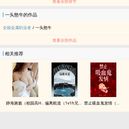
查看全部章节
一头憨牛的作品
全能金属职业者
/
一头憨牛
查看全部作品
相关推荐
静海旖旎（校园高H）
偏离航道（1v1h兄妹骨科bg）
禁止吸血鬼发情（姐狗高H 1v1）