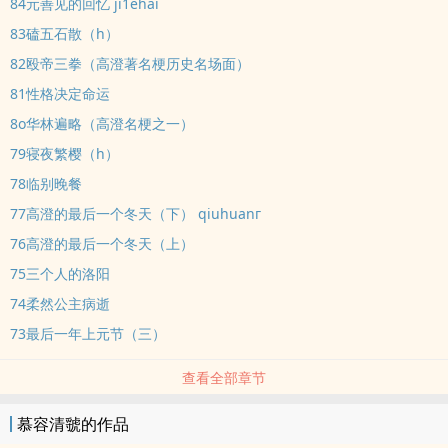
84元善见的回忆 ji1ehai
83磕五石散（h）
82殴帝三拳（高澄著名梗历史名场面）
81性格决定命运
8o华林遍略（高澄名梗之一）
79寝夜繁樱（h）
78临别晚餐
77高澄的最后一个冬天（下） qiuhuanг
76高澄的最后一个冬天（上）
75三个人的洛阳
74柔然公主病逝
73最后一年上元节（三）
查看全部章节
慕容清虢的作品