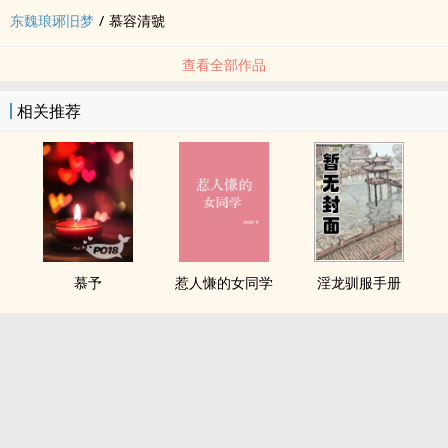
东魏琅琊旧梦
/
慕容清虢
查看全部作品
相关推荐
慕予
惹人慊的女同学
淫龙驯服手册