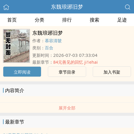
东魏琅琊旧梦
首页
分类
排行
搜索
足迹
东魏琅琊旧梦
作者：
慕容清虢
类别：
百合
2026-07-03 07:33:04
更新时间：
最新章节：
84元善见的回忆 ji1ehai
立即阅读
章节目录
加入书架
内容简介
展开全部
最新章节