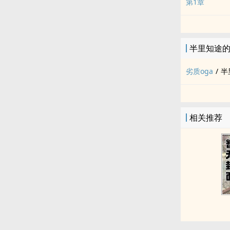
第1章
半里知途
劣质oga
/
半
相关推荐