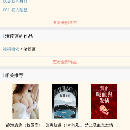
002-新的身分
001-初入陋星
查看全部章节
渚莲蓬的作品
禄祸相依
/
渚莲蓬
查看全部作品
相关推荐
静海旖旎（校园高H）
偏离航道（1v1h兄妹骨科bg）
禁止吸血鬼发情（姐狗高H 1v1）