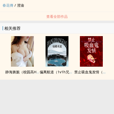
春花傳
/
澄渝
查看全部作品
相关推荐
静海旖旎（校园高H）
偏离航道（1v1h兄妹骨科bg）
禁止吸血鬼发情（姐狗高H 1v1）