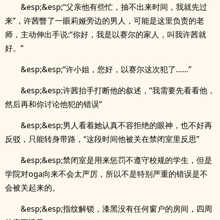
&esp;&esp;“父亲他有些忙，抽不出来时间，我就先过
来”，许茜瞥了一眼莉娅旁边的男人，可能是这里负责的老
师，主动伸出手说:“你好，我是以赛尔的家人，叫我许茜就
好。”
&esp;&esp;“许小姐，您好，以赛尔这次犯了……”
&esp;&esp;许茜抬手打断他的叙述，“我需要先看看他，
然后再和你讨论他犯的错误”
&esp;&esp;男人看着她认真不容拒绝的眼神，也不好再
反驳，只能转身带路，“这段时间他被关在禁闭室里反思”
&esp;&esp;禁闭室是用来惩罚不遵守校规的学生，但是
学院对oga向来不会太严厉，所以不是特别严重的错误是不
会被关起来的。
&esp;&esp;指纹解锁，漆黑没有任何窗户的房间，四周