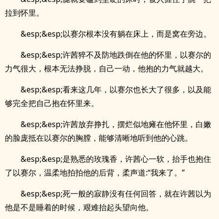
拉到怀里。
&esp;&esp;以赛尔根本没有躺在床上，而是窝在旁边。
&esp;&esp;许茜猝不及防地跌倒在他的怀里，以赛尔的
力气很大，根本无法挣脱，自己一动，他抱的力气就越大。
&esp;&esp;看来这几年，以赛尔也长大了很多，以及能
够完全把自己抱在怀里来。
&esp;&esp;许茜放弃挣扎，摆烂似地瘫在他怀里，白嫩
的脸庞抵在以赛尔的胸膛，能够清晰地听到他的心跳。
&esp;&esp;是熟悉的玫瑰香，许茜心一软，抬手也抱住
了以赛尔，温柔地拍拍他的后背，柔声道:“我来了。”
&esp;&esp;死一般的寂静没有任何回答，就在许茜以为
他是不是睡着的时候，艰难抬起头望向他。