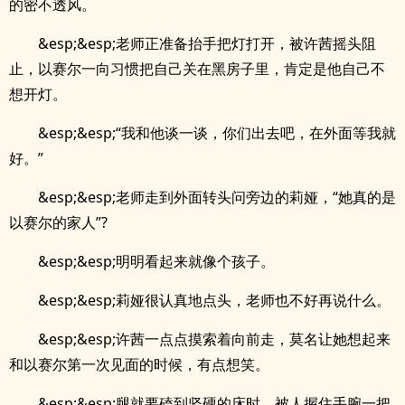
的密不透风。
&esp;&esp;老师正准备抬手把灯打开，被许茜摇头阻
止，以赛尔一向习惯把自己关在黑房子里，肯定是他自己不
想开灯。
&esp;&esp;“我和他谈一谈，你们出去吧，在外面等我就
好。”
&esp;&esp;老师走到外面转头问旁边的莉娅，“她真的是
以赛尔的家人”?
&esp;&esp;明明看起来就像个孩子。
&esp;&esp;莉娅很认真地点头，老师也不好再说什么。
&esp;&esp;许茜一点点摸索着向前走，莫名让她想起来
和以赛尔第一次见面的时候，有点想笑。
&esp;&esp;腿就要磕到坚硬的床时，被人握住手腕一把