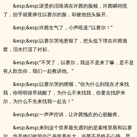
&esp;&esp;滚烫的泪珠滴在许茜的脸颊，许茜瞬间慌
了，抬手就要捧住以赛尔的脸，却被他扭头躲开。
&esp;&esp;许茜生气了，小声吼道:“以赛尔！”
&esp;&esp;以赛尔哭地更狠了，把头低下埋在许茜颈
窝，泪水打湿了衬衫。
&esp;&esp;“不哭了，以赛尔，我这不是来了嘛，是不是
有人欺负你，我们一起教训他。”
&esp;&esp;以赛尔哭的哽咽，“你为什么到现在才来找
我，你明明很早就醒了，为什么不来找我，你要去找萨米
尔，为什么不先来找我一起去！”
&esp;&esp;一声声控诉，让许茜愧疚的心脏酸疼。
&esp;&esp;来到这个世界最先遇到的是索维里斯和以赛
尔，也是他们收留自己并抚养长大，许茜不是铁石心肠，早