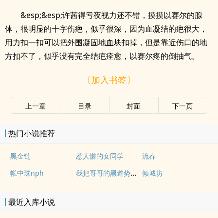
&esp;&esp;许茜得亏夜视力还不错，摸摸以赛尔的腺
体，很明显的十字伤疤，似乎很深，因为血凝结的疤很大，
用力扣一扣可以把外围凝固地血块扣掉，但是靠近伤口的地
方扣不了，似乎没有完全结疤痊愈，以赛尔疼的倒抽气。
〔加入书签〕
上一章
目录
封面
下一页
热门小说推荐
黑金链
惹人慊的女同学
流春
我把哥哥的黑道势力睡了
帐中珠nph
倾城坊
最近入库小说