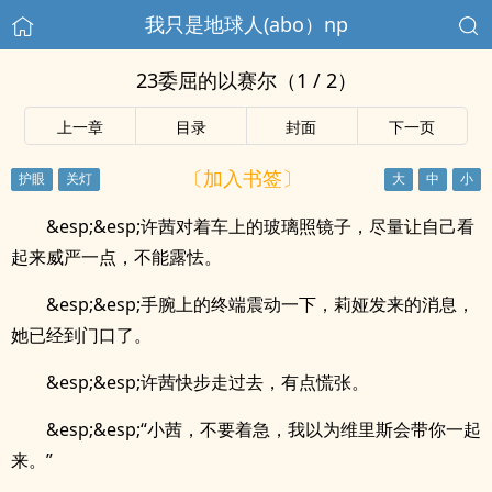
我只是地球人(abo）np
23委屈的以赛尔（1 / 2）
上一章
目录
封面
下一页
〔加入书签〕
&esp;&esp;许茜对着车上的玻璃照镜子，尽量让自己看
起来威严一点，不能露怯。
&esp;&esp;手腕上的终端震动一下，莉娅发来的消息，
她已经到门口了。
&esp;&esp;许茜快步走过去，有点慌张。
&esp;&esp;“小茜，不要着急，我以为维里斯会带你一起
来。”