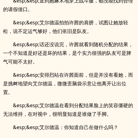
&esp;&esp;直到她麻木地穿上战斗服，都没能找到合理
的请假借口。
&esp;&esp;艾尔德温拍拍许茜的肩膀，试图让她放轻
松，说不定运气够好，他们依旧是队友。
&esp;&esp;话还没说完，许茜就看到随机分配的结果，
一个不知道是好还是坏的结果，是个实力很强的队友可是脾
气可能不太好。
&esp;&esp;安得烈站在许茜面前，但是并没有看她，而
是挑衅地望向艾尔德温，微微歪脑袋示意让他离开让出位
置。
&esp;&esp;艾尔德温在看到分配结果脸上的笑容僵硬的
无法维持，在对视中，很明显知道是谁做了手脚。
&esp;&esp;艾尔德温：你知道自己在做什么吗？