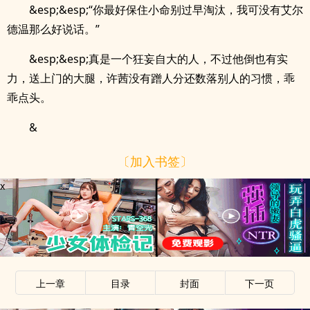
&esp;&esp;“你最好保住小命别过早淘汰，我可没有艾尔
德温那么好说话。”
&esp;&esp;真是一个狂妄自大的人，不过他倒也有实
力，送上门的大腿，许茜没有蹭人分还数落别人的习惯，乖
乖点头。
&
〔加入书签〕
x
上一章
目录
封面
下一页