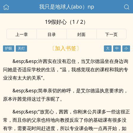
我只是地球人(abo）np
19假好心（1 / 2）
上一章
目录
封面
下一页
〔加入书签〕
&esp;&esp;许茜实在没有忍住，当艾尔德温坐在身边询
问她是否适应学校的生活，“温，我感觉现在的课程和我的专
业没有太大的关系”。
&esp;&esp;简单亲切的称呼，是艾尔德温执意要求的，
原本许茜觉得这过于亲昵了。
&esp;&esp;“放宽心，茜茜，你刚来公共课多一些这很正
常，而且你的父亲也特地向教授反应了你的基础课有很多没
有学，需要花时间赶进度，所以专业课会晚一点再开始，如