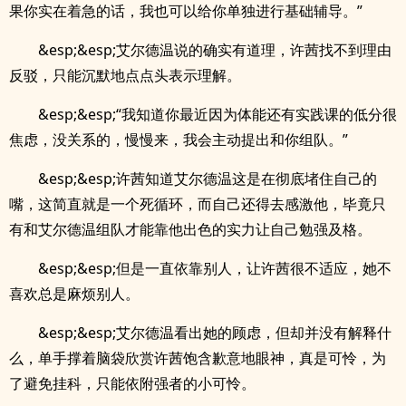
果你实在着急的话，我也可以给你单独进行基础辅导。”
&esp;&esp;艾尔德温说的确实有道理，许茜找不到理由
反驳，只能沉默地点点头表示理解。
&esp;&esp;“我知道你最近因为体能还有实践课的低分很
焦虑，没关系的，慢慢来，我会主动提出和你组队。”
&esp;&esp;许茜知道艾尔德温这是在彻底堵住自己的
嘴，这简直就是一个死循环，而自己还得去感激他，毕竟只
有和艾尔德温组队才能靠他出色的实力让自己勉强及格。
&esp;&esp;但是一直依靠别人，让许茜很不适应，她不
喜欢总是麻烦别人。
&esp;&esp;艾尔德温看出她的顾虑，但却并没有解释什
么，单手撑着脑袋欣赏许茜饱含歉意地眼神，真是可怜，为
了避免挂科，只能依附强者的小可怜。