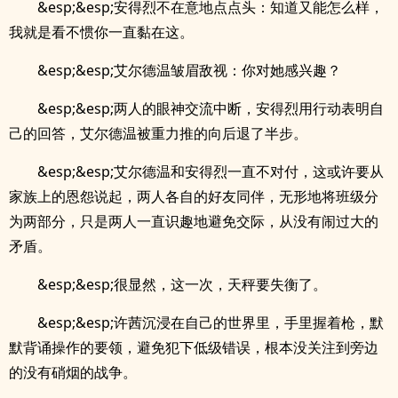
&esp;&esp;安得烈不在意地点点头：知道又能怎么样，
我就是看不惯你一直黏在这。
&esp;&esp;艾尔德温皱眉敌视：你对她感兴趣？
&esp;&esp;两人的眼神交流中断，安得烈用行动表明自
己的回答，艾尔德温被重力推的向后退了半步。
&esp;&esp;艾尔德温和安得烈一直不对付，这或许要从
家族上的恩怨说起，两人各自的好友同伴，无形地将班级分
为两部分，只是两人一直识趣地避免交际，从没有闹过大的
矛盾。
&esp;&esp;很显然，这一次，天秤要失衡了。
&esp;&esp;许茜沉浸在自己的世界里，手里握着枪，默
默背诵操作的要领，避免犯下低级错误，根本没关注到旁边
的没有硝烟的战争。