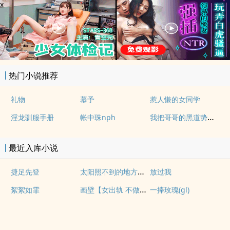
x
热门小说推荐
礼物
慕予
惹人慊的女同学
我把哥哥的黑道势力睡了
淫龙驯服手册
帐中珠nph
最近入库小说
太阳照不到的地方【百合 s】
捷足先登
放过我
画壁【女出轨 不做会死h】
絮絮如霏
一捧玫瑰(gl)