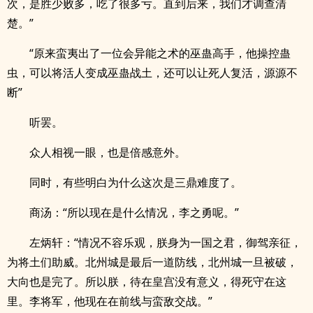
次，是胜少败多，吃了很多亏。直到后来，我们才调查清
楚。”
“原来蛮夷出了一位会异能之术的巫蛊高手，他操控蛊
虫，可以将活人变成巫蛊战土，还可以让死人复活，源源不
断”
听罢。
众人相视一眼，也是倍感意外。
同时，有些明白为什么这次是三鼎难度了。
商汤：“所以现在是什么情况，李之勇呢。”
左炳轩：“情况不容乐观，朕身为一国之君，御驾亲征，
为将土们助威。北州城是最后一道防线，北州城一旦被破，
大向也是完了。所以朕，待在皇宫没有意义，得死守在这
里。李将军，他现在在前线与蛮敌交战。”