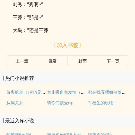
刘秀：“秀啊~”
王莽：“那是~”
大禹：“还是王莽
〔加入书签〕
上一章
目录
封面
下一页
热门小说推荐
偏离航道（1v1h兄妹骨科bg）
禁止吸血鬼发情（姐狗高H 1v1）
都在找五师姐散落的法宝
从属关系
请你们接受np
军校生的玩物
最近入库小说
被淫追粉们缠上团播女主播(露出NPH)
葡萄藤(bg骨)
隔夜雨(骨科)