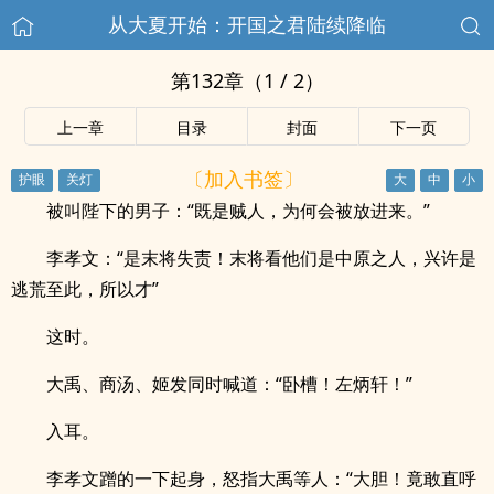
从大夏开始：开国之君陆续降临
第132章（1 / 2）
上一章
目录
封面
下一页
〔加入书签〕
被叫陛下的男子：“既是贼人，为何会被放进来。”
李孝文：“是末将失责！末将看他们是中原之人，兴许是
逃荒至此，所以才”
这时。
大禹、商汤、姬发同时喊道：“卧槽！左炳轩！”
入耳。
李孝文蹭的一下起身，怒指大禹等人：“大胆！竟敢直呼