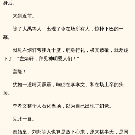
身后。
来到近前。
除了大禹等人，出现了令在场所有人，惊掉下巴的一
幕。
就见左炳轩弯腰九十度，躬身行礼，极其恭敬，就差跪
下了：“左炳轩，拜见神明恩人们！”
轰隆！
犹如一道晴天霹雳，响彻在李孝文、和在场土卒的头
顶。
李孝文整个人石化当场，以为自已出现了幻觉。
见此一幕。
秦始皇、刘邦等人也算是放下心来，原来搞半天，是同