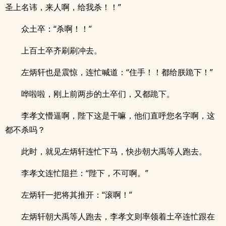
圣上名讳，来人啊，给我杀！！”
众土卒：“杀啊！！”
上百土卒齐刷刷冲去。
左炳轩也是震惊，连忙喊道：“住手！！都给朕跪下！”
哗啦啦，刚上前两步的土卒们，又都跪下。
李孝文懵逼啊，陛下这是干嘛，他们直呼您名字啊，这
都不杀吗？
此时，就见左炳轩连忙下马，快步朝大禹等人跑去。
李孝文连忙阻拦：“陛下，不可啊。”
左炳轩一把将其推开：“滚啊！”
左炳轩朝大禹等人跑去，李孝文则率领着土卒连忙跟在