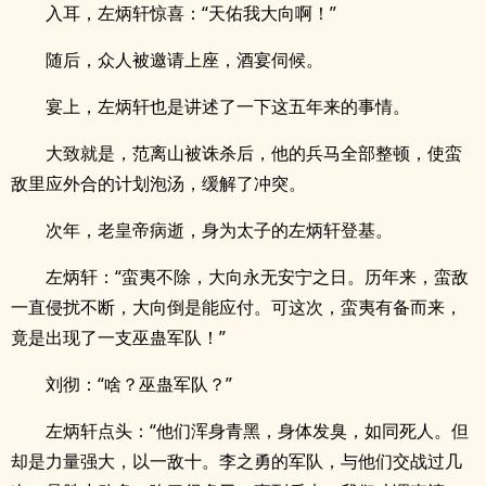
入耳，左炳轩惊喜：“天佑我大向啊！”
随后，众人被邀请上座，酒宴伺候。
宴上，左炳轩也是讲述了一下这五年来的事情。
大致就是，范离山被诛杀后，他的兵马全部整顿，使蛮
敌里应外合的计划泡汤，缓解了冲突。
次年，老皇帝病逝，身为太子的左炳轩登基。
左炳轩：“蛮夷不除，大向永无安宁之日。历年来，蛮敌
一直侵扰不断，大向倒是能应付。可这次，蛮夷有备而来，
竟是出现了一支巫蛊军队！”
刘彻：“啥？巫蛊军队？”
左炳轩点头：“他们浑身青黑，身体发臭，如同死人。但
却是力量强大，以一敌十。李之勇的军队，与他们交战过几