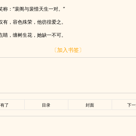
笑称：“裴阁与裴惜天生一对。”
仅有，容色殊荣，他彷徨爱之。
点睛，缠树生花，她缺一不可。
〔加入书签〕
没有了
目录
封面
下一