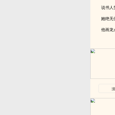
说书人
她绝无
他画龙
x
x