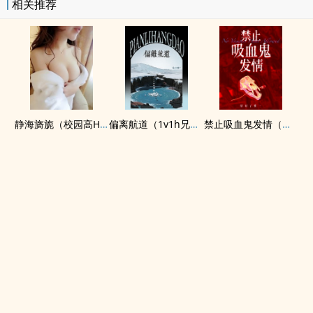
相关推荐
静海旖旎（校园高H）
偏离航道（1v1h兄妹骨科bg）
禁止吸血鬼发情（姐狗高H 1v1）