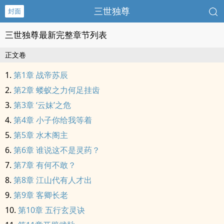
三世独尊
封面
三世独尊最新完整章节列表
正文卷
第1章 战帝苏辰
第2章 蝼蚁之力何足挂齿
第3章 ‘云妹’之危
第4章 小子你给我等着
第5章 水木阁主
第6章 谁说这不是灵药？
第7章 有何不敢？
第8章 江山代有人才出
第9章 客卿长老
第10章 五行玄灵诀